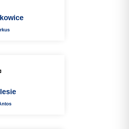
zkowice
arkus
lesie
Antos