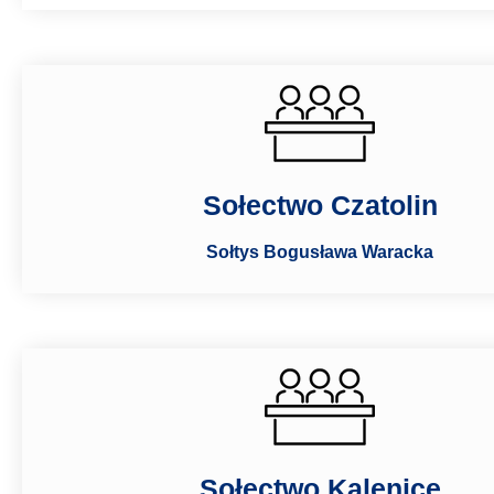
Sołectwo Czatolin
Sołtys Bogusława Waracka
Sołectwo Kalenice