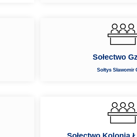
Sołectwo G
Sołtys Sławomir 
Sołectwo Kolonia Ł