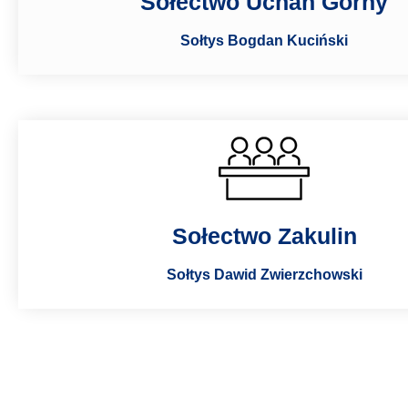
Sołectwo Uchań Górny
Sołtys Bogdan Kuciński
Sołectwo Zakulin
Sołtys Dawid Zwierzchowski