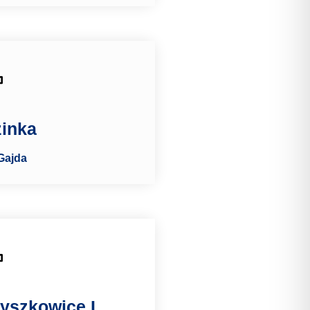
zinka
Gajda
yszkowice I