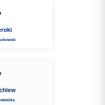
roki
szkowski
achlew
źwiedzka