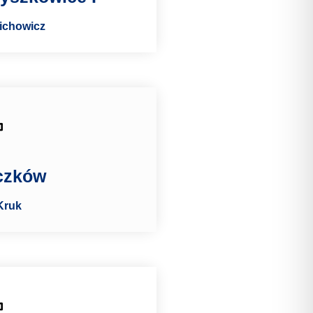
lichowicz
czków
Kruk