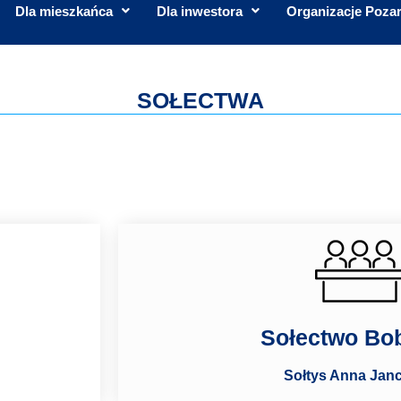
Dla mieszkańca
Dla inwestora
Organizacje Poza
SOŁECTWA
Sołectwo Bo
Sołtys Anna Ja