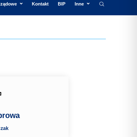
rządowe
Kontakt
BIP
Inne
browa
nczak