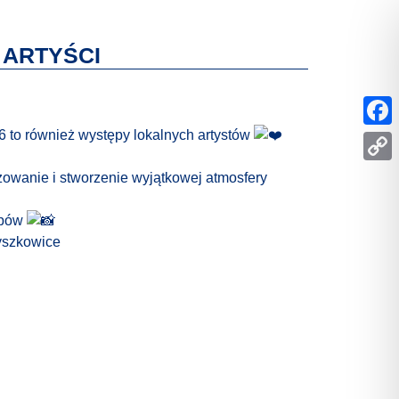
 ARTYŚCI
 to również występy lokalnych artystów
Face
Copy
żowanie i stworzenie wyjątkowej atmosfery
Link
ępów
yszkowice