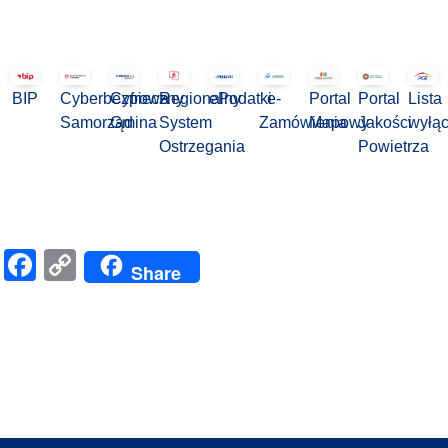
BIP
Cyberbezpieczny
Cyfrowa
Regionalny
ePodatki
e-
Portal
Portal
Lista
Samorząd
Gmina
System
Zamówienia
Mapowy
Jakości
wyłą
Ostrzegania
Powietrza
Facebook
Copy
Share
Link