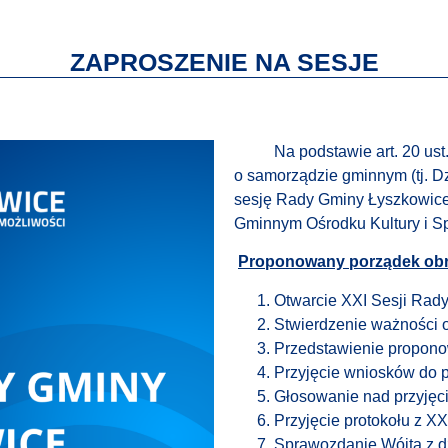
ZAPROSZENIE NA SESJE
Na podstawie art. 20 ust. 1
o samorządzie gminnym (tj. Dz.
sesję Rady Gminy Łyszkowic
Gminnym Ośrodku Kultury i S
Proponowany porządek ob
Otwarcie XXI Sesji Rad
Stwierdzenie ważności 
Przedstawienie propon
Przyjęcie wniosków do 
Głosowanie nad przyjęc
Przyjęcie protokołu z X
Sprawozdanie Wójta z dz