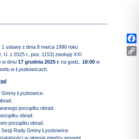
 ustawy z dnia 8 marca 1990 roku
Face
 U. z 2025 r., poz. 1153) zwołuję XXI
Copy
e w dniu
17 grudnia 2025 r.
na godz
. 16:00
w
portu w Łyszkowicach.
Link
rad
y Gminy Łyszkowice.
obrad.
owanego porządku obrad.
porządku obrad.
iem porządku obrad.
X Sesji Rady Gminy Łyszkowice.
iałalności w okresie między sesjami.