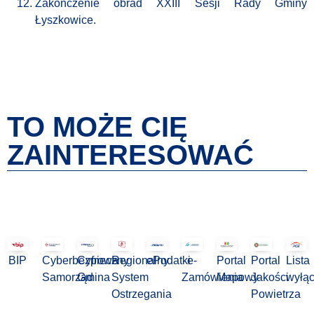
Zakończenie obrad XXIII Sesji Rady Gminy
Łyszkowice.
TO MOŻE CIĘ
ZAINTERESOWAĆ
BIP
Cyberbezpieczny
Cyfrowa
Regionalny
ePodatki
e-
Portal
Portal
Lista
Samorząd
Gmina
System
Zamówienia
Mapowy
Jakości
wyłą
Ostrzegania
Powietrza