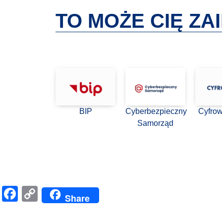
TO MOŻE CIĘ Z
BIP
Cyberbezpieczny
Cyfro
Samorząd
Facebook
Copy
Share
Link