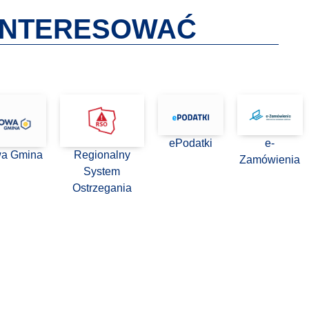
AINTERESOWAĆ
ePodatki
e-
wa Gmina
Regionalny
Zamówienia
System
Ostrzegania