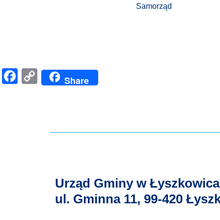
Samorząd
Facebook
Copy
Share
Link
Urząd Gminy w Łyszkowic
ul. Gminna 11, 99-420 Łysz