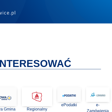
AINTERESOWAĆ
ePodatki
e-
wa Gmina
Regionalny
Zamówienia