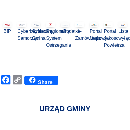
BIP
Cyberbezpieczny
Cyfrowa
Regionalny
ePodatki
e-
Portal
Portal
Lista
Samorząd
Gmina
System
Zamówienia
Mapowy
Jakości
wyłą
Ostrzegania
Powietrza
Facebook
Copy
Share
Link
URZĄD GMINY