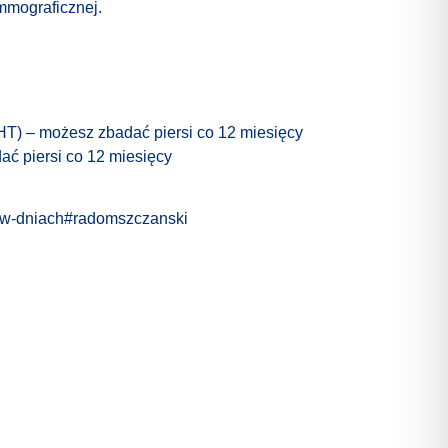
mmograficznej.
(HT) – możesz zbadać piersi co 12 miesięcy
ać piersi co 12 miesięcy
ii-w-dniach#radomszczanski