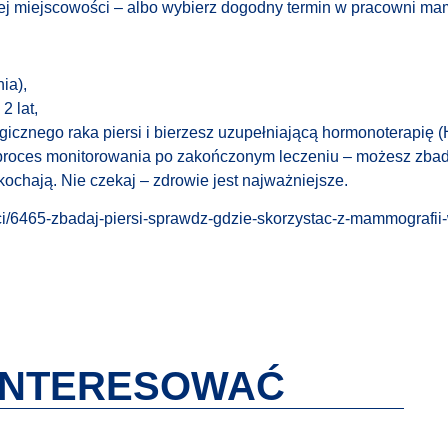
j miejscowości – albo wybierz dogodny termin w pracowni ma
ia),
2 lat,
urgicznego raka piersi i bierzesz uzupełniającą hormonoterapię 
ni proces monitorowania po zakończonym leczeniu – możesz zbad
ę kochają. Nie czekaj – zdrowie jest najważniejsze.
osci/6465-zbadaj-piersi-sprawdz-gdzie-skorzystac-z-mammograf
AINTERESOWAĆ