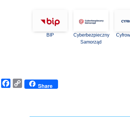
BIP
Cyberbezpieczny
Cyfro
Samorząd
Facebook
Copy
Share
Link