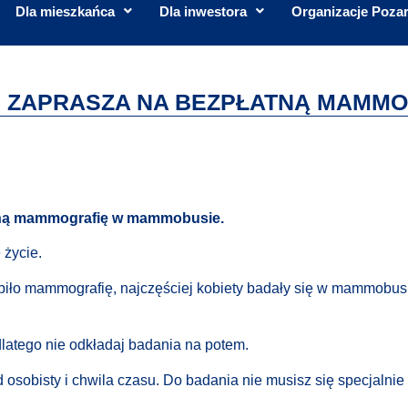
Dla mieszkańca
Dla inwestora
Organizacje Poza
E ZAPRASZA NA BEZPŁATNĄ MAMM
atną mammografię w mammobusie.
 życie.
biło mammografię, najczęściej kobiety badały się w mammobusi
dlatego nie odkładaj badania na potem.
 osobisty i chwila czasu. Do badania nie musisz się specjalnie