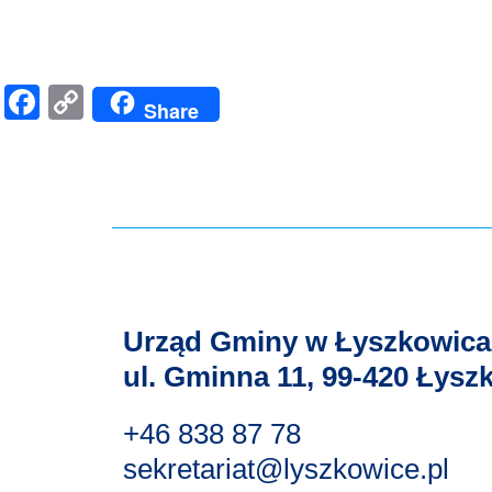
Facebook
Copy
Share
Link
Urząd Gminy w Łyszkowic
ul. Gminna 11, 99-420 Łysz
+46 838 87 78
sekretariat@lyszkowice.pl