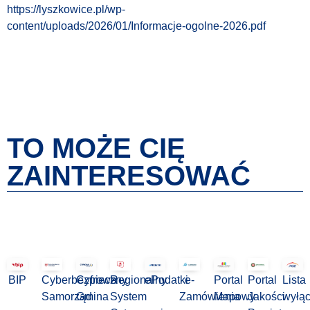
https://lyszkowice.pl/wp-
content/uploads/2026/01/Informacje-ogolne-2026.pdf
TO MOŻE CIĘ
ZAINTERESOWAĆ
BIP
Cyberbezpieczny
Cyfrowa
Regionalny
ePodatki
e-
Portal
Portal
Lista
Samorząd
Gmina
System
Zamówienia
Mapowy
Jakości
wyłą