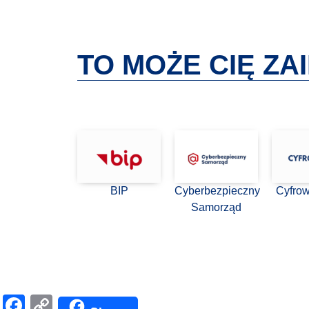
TO MOŻE CIĘ Z
BIP
Cyberbezpieczny
Cyfro
Samorząd
Facebook
Copy