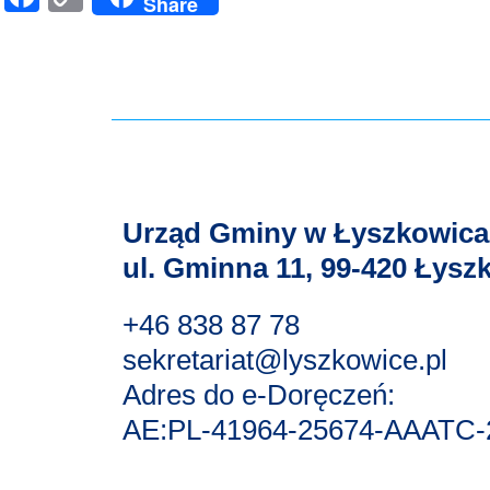
Share
Link
Urząd Gminy w Łyszkowic
ul. Gminna 11, 99-420 Łysz
+46 838 87 78
sekretariat@lyszkowice.pl
Adres do e-Doręczeń:
AE:PL-41964-25674-AAATC-