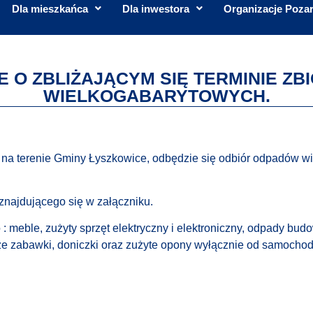
Dla mieszkańca
Dla inwestora
Organizacje Poza
 O ZBLIŻAJĄCYM SIĘ TERMINIE Z
WIELKOGABARYTOWYCH.
 na terenie Gminy Łyszkowice, odbędzie się odbiór odpadów wi
najdującego się w załączniku.
meble, zużyty sprzęt elektryczny i elektroniczny, odpady budo
duże zabawki, doniczki oraz zużyte opony wyłącznie od samoch