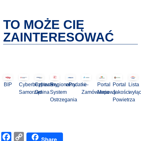
TO MOŻE CIĘ
ZAINTERESOWAĆ
BIP
Cyberbezpieczny
Cyfrowa
Regionalny
ePodatki
e-
Portal
Portal
Lista
Samorząd
Gmina
System
Zamówienia
Mapowy
Jakości
wyłą
Ostrzegania
Powietrza
Facebook
Copy
Share