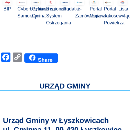
BIP
Cyberbezpieczny
Cyfrowa
Regionalny
ePodatki
e-
Portal
Portal
Lista
Samorząd
Gmina
System
Zamówienia
Mapowy
Jakości
wyłą
Ostrzegania
Powietrza
Facebook
Copy
Share
Link
URZĄD GMINY
Urząd Gminy w Łyszkowicach
ul. Gminna 11, 99-420 Łyszkowice