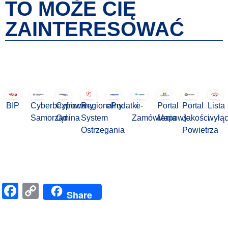
TO MOŻE CIĘ
ZAINTERESOWAĆ
BIP
Cyberbezpieczny
Cyfrowa
Regionalny
ePodatki
e-
Portal
Portal
Lista
Samorząd
Gmina
System
Zamówienia
Mapowy
Jakości
wyłą
Ostrzegania
Powietrza
Facebook
Copy
Share
Link